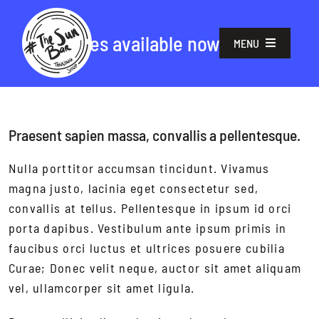
Skip
to
New juices available now
MENU
content
Home
Praesent sapien massa, convallis a pellentesque.
Tanning Equipment
Nulla porttitor accumsan tincidunt. Vivamus
magna justo, lacinia eget consectetur sed,
convallis at tellus. Pellentesque in ipsum id orci
The Latest Technology
porta dapibus. Vestibulum ante ipsum primis in
faucibus orci luctus et ultrices posuere cubilia
Contact us
Curae; Donec velit neque, auctor sit amet aliquam
vel, ullamcorper sit amet ligula.