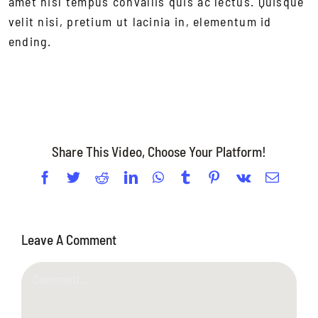
amet nisl tempus convallis quis ac lectus. Quisque
velit nisi, pretium ut lacinia in, elementum id
ending.
Share This Video, Choose Your Platform!
Facebook
Twitter
Reddit
LinkedIn
WhatsApp
Tumblr
Pinterest
Vk
Email
Leave A Comment
Comment